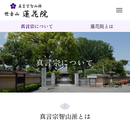
M
e
真言宗について
蓮花院とは
n
u
真言宗について
真言宗智山派とは