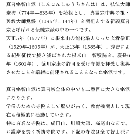
真言宗智山派（しんごんしゅうちさんは）は、弘法大師
空海（774年―835年）を始祖とし、 真言宗中興の祖・
興教大師覚鑁（1095年-1144年）を開祖とする新義真言
宗と呼ばれる伝統宗派の中の一つです。
天正5年（1577年）に根来山の能化職となった玄宥僧正
（1529年-1605年）が、天正13年（1585年）、秀吉によ
る紀州征伐で焼き滅ぼされた根来山 智積院を、慶長6
年（1601年）、徳川家康の許可を受け寺領を拝受し復興
させたことを端緒に創建されることとなった宗派です。
真言宗智山派は真言宗全体の中でも二番目に大きな宗派
になります。
学僧のための寺院として歴史が古く、教育機関として現
在も積極的に活動しています。
特に有名な寺院は、成田山、川崎大師、高尾山などで、
お護摩を焚く祈祷寺院です。下記の寺院は全て智山派に